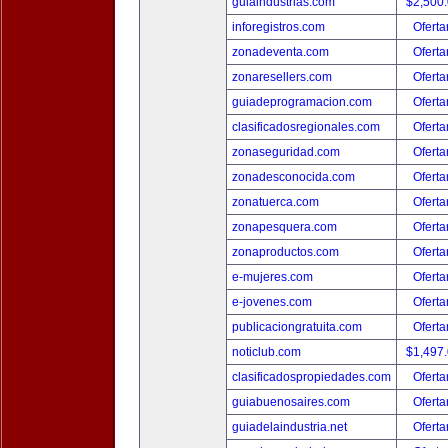
guiaindustrias.com
$2,500
inforegistros.com
Oferta
zonadeventa.com
Oferta
zonaresellers.com
Oferta
guiadeprogramacion.com
Oferta
clasificadosregionales.com
Oferta
zonaseguridad.com
Oferta
zonadesconocida.com
Oferta
zonatuerca.com
Oferta
zonapesquera.com
Oferta
zonaproductos.com
Oferta
e-mujeres.com
Oferta
e-jovenes.com
Oferta
publicaciongratuita.com
Oferta
noticlub.com
$1,497
clasificadospropiedades.com
Oferta
guiabuenosaires.com
Oferta
guiadelaindustria.net
Oferta