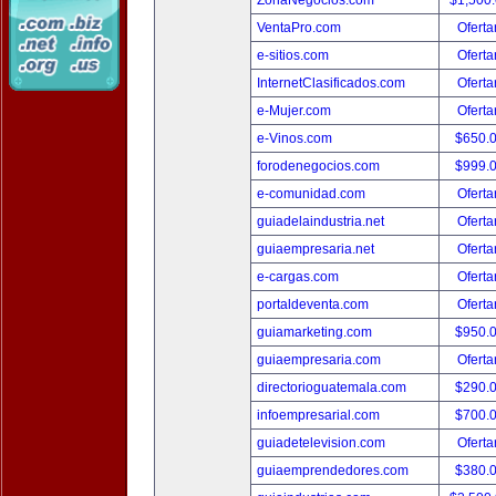
ZonaNegocios.com
$1,500
VentaPro.com
Oferta
e-sitios.com
Oferta
InternetClasificados.com
Oferta
e-Mujer.com
Oferta
e-Vinos.com
$650.
forodenegocios.com
$999.
e-comunidad.com
Oferta
guiadelaindustria.net
Oferta
guiaempresaria.net
Oferta
e-cargas.com
Oferta
portaldeventa.com
Oferta
guiamarketing.com
$950.
guiaempresaria.com
Oferta
directorioguatemala.com
$290.
infoempresarial.com
$700.
guiadetelevision.com
Oferta
guiaemprendedores.com
$380.