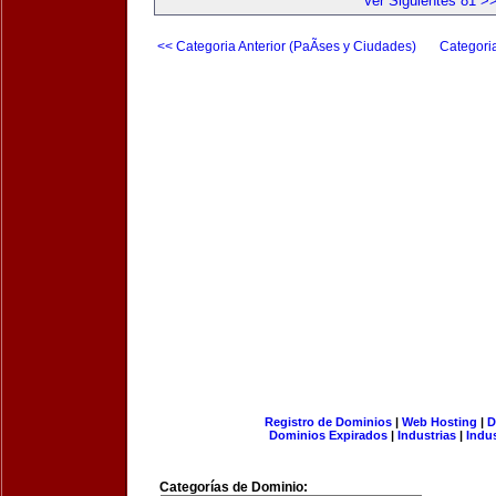
Ver Siguientes 81 >
<< Categoria Anterior (PaÃ­ses y Ciudades)
Categori
Registro de Dominios
|
Web Hosting
|
D
Dominios Expirados
|
Industrias
|
Indu
Categorías de Dominio: