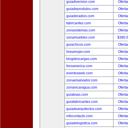
guiadiversion.com
Oferta
guiadeprodutos.com
Oferta
guiaderadios.com
Oferta
fabricantes.com
Oferta
zonasistemas.com
Oferta
zonamuebles.com
$380.
guiachicos.com
Oferta
lineamujer.com
Oferta
blogdescargas.com
Oferta
foroamerica.com
Oferta
eventosweb.com
Oferta
zonaelsalvador.com
Oferta
zonanicaragua.com
Oferta
guiabsas.com
Oferta
guiafabricantes.com
Oferta
guiadearquitectos.com
Oferta
infocontacto.com
Oferta
guiadelogistica.com
Oferta