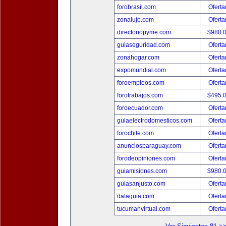
forobrasil.com
Oferta
zonalujo.com
Oferta
directoriopyme.com
$980.
guiaseguridad.com
Oferta
zonahogar.com
Oferta
expomundial.com
Oferta
foroempleos.com
Oferta
forotrabajos.com
$495.
foroecuador.com
Oferta
guiaelectrodomesticos.com
Oferta
forochile.com
Oferta
anunciosparaguay.com
Oferta
forodeopiniones.com
Oferta
guiamisiones.com
$980.
guiasanjusto.com
Oferta
dataguia.com
Oferta
tucumanvirtual.com
Oferta