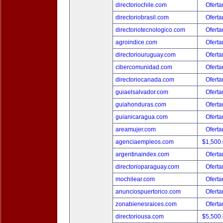
directoriochile.com
Oferta
directoriobrasil.com
Oferta
directoriotecnologico.com
Oferta
agroindice.com
Oferta
directoriouruguay.com
Oferta
cibercomunidad.com
Oferta
directoriocanada.com
Oferta
guiaelsalvador.com
Oferta
guiahonduras.com
Oferta
guianicaragua.com
Oferta
areamujer.com
Oferta
agenciaempleos.com
$1,500
argentinaindex.com
Oferta
directorioparaguay.com
Oferta
mochilear.com
Oferta
anunciospuertorico.com
Oferta
zonabienesraices.com
Oferta
directoriousa.com
$5,500