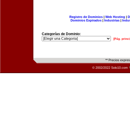
Registro de Dominios
|
Web Hosting
|
D
Dominios Expirados
|
Industrias
|
Indu
Categorías de Dominio:
[Pág. princi
** Precios expre
© 2002/2022 Solo10.com