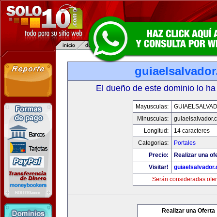
guiaelsalvado
El dueño de este dominio lo ha
Mayusculas:
GUIAELSALVA
Minusculas:
guiaelsalvador.
Longitud:
14 caracteres
Categorias:
Portales
Precio:
Realizar una of
Visitar!
guiaelsalvador
Serán consideradas ofer
Realizar una Oferta