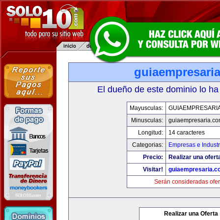
guiaempresari
El dueño de este dominio lo ha
Mayusculas:
GUIAEMPRESARI
Minusculas:
guiaempresaria.c
Longitud:
14 caracteres
Categorias:
Empresas e Industr
Precio:
Realizar una ofert
Visitar!
guiaempresaria.c
Serán consideradas ofer
Realizar una Oferta