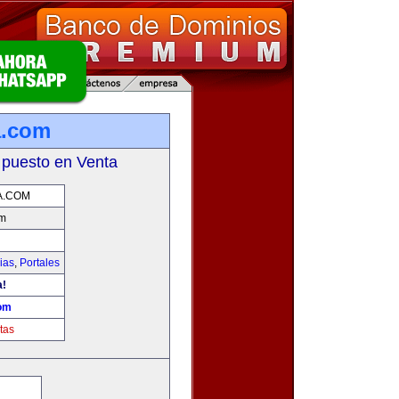
a.com
 puesto en Venta
A.COM
om
ias
,
Portales
a!
om
tas