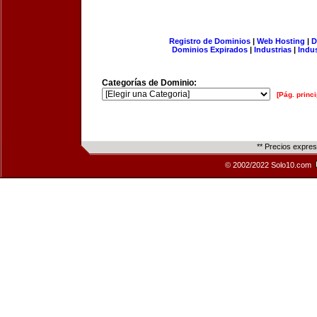
Registro de Dominios
|
Web Hosting
|
D
Dominios Expirados
|
Industrias
|
Indu
Categorías de Dominio:
[Pág. princi
** Precios expre
© 2002/2022 Solo10.com