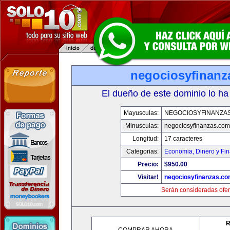
negociosyfinanz
El dueño de este dominio lo ha
Mayusculas:
NEGOCIOSYFINANZA
Minusculas:
negociosyfinanzas.com
Longitud:
17 caracteres
Categorias:
Economia, Dinero y Fi
Precio:
$950.00
Visitar!
negociosyfinanzas.c
Serán consideradas ofer
R