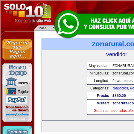
zonarural.c
Vendido!
Mayusculas:
ZONARURA
Minusculas:
zonarural.co
Longitud:
9 caracteres
Categorias:
Negocios
,
Po
Precio:
$850.00
Visitar!
zonarural.c
Serán consideradas ofer