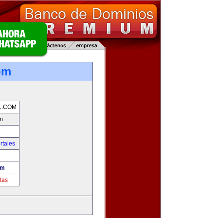
om
L.COM
m
rtales
om
tas