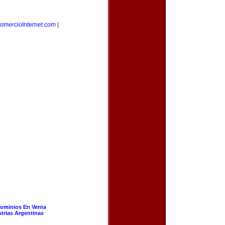
omercioInternet.com
|
ominios En Venta
strias Argentinas