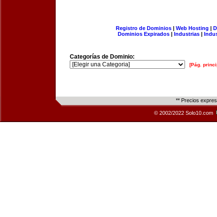
Registro de Dominios
|
Web Hosting
|
D
Dominios Expirados
|
Industrias
|
Indu
Categorías de Dominio:
[Pág. princi
** Precios expre
© 2002/2022 Solo10.com