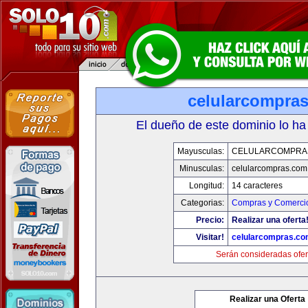
celularcompra
El dueño de este dominio lo ha
Mayusculas:
CELULARCOMPRA
Minusculas:
celularcompras.com
Longitud:
14 caracteres
Categorias:
Compras y Comercio
Precio:
Realizar una oferta
Visitar!
celularcompras.co
Serán consideradas ofer
Realizar una Oferta