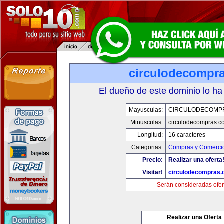
circulodecompr
El dueño de este dominio lo ha
Mayusculas:
CIRCULODECOMP
Minusculas:
circulodecompras.c
Longitud:
16 caracteres
Categorias:
Compras y Comercio
Precio:
Realizar una oferta
Visitar!
circulodecompras
Serán consideradas ofer
Realizar una Oferta