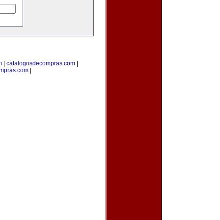
m
|
catalogosdecompras.com
|
ompras.com
|