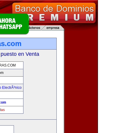
as.com
 puesto en Venta
RAS.COM
om
 ElectrÃ³nico
!
.com
tas