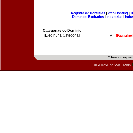
Registro de Dominios
|
Web Hosting
|
D
Dominios Expirados
|
Industrias
|
Indu
Categorías de Dominio:
[Pág. princi
** Precios expre
© 2002/2022 Solo10.com