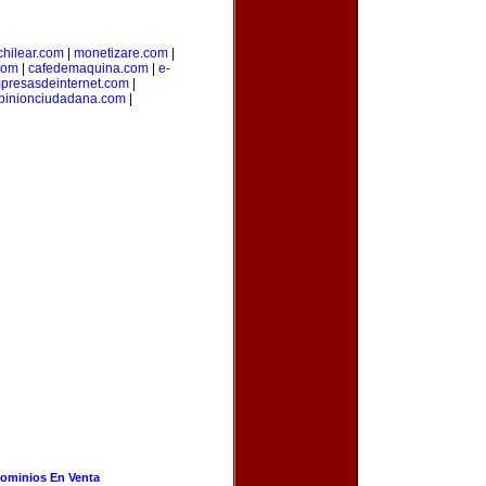
hilear.com
|
monetizare.com
|
com
|
cafedemaquina.com
|
e-
presasdeinternet.com
|
pinionciudadana.com
|
ominios En Venta