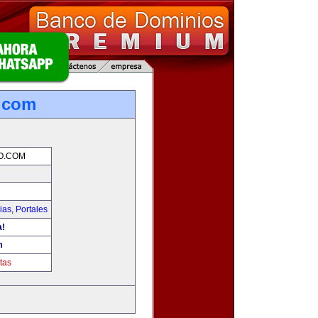
o.com
O.COM
ias
,
Portales
a!
m
tas