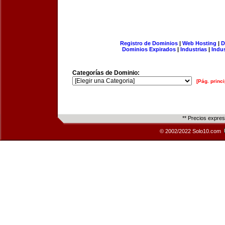
Registro de Dominios
|
Web Hosting
|
D
Dominios Expirados
|
Industrias
|
Indu
Categorías de Dominio:
[Pág. princi
** Precios expre
© 2002/2022 Solo10.com