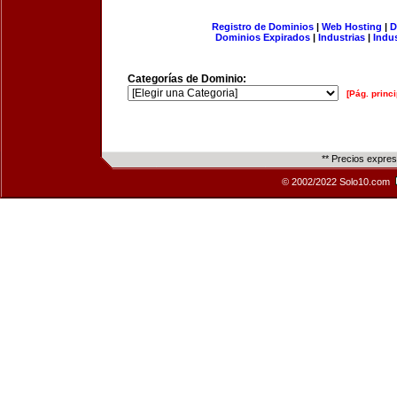
Registro de Dominios
|
Web Hosting
|
D
Dominios Expirados
|
Industrias
|
Indu
Categorías de Dominio:
[Pág. princi
** Precios expre
© 2002/2022 Solo10.com