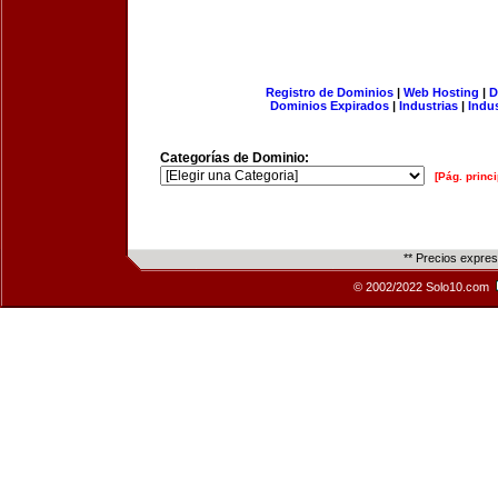
Registro de Dominios
|
Web Hosting
|
D
Dominios Expirados
|
Industrias
|
Indu
Categorías de Dominio:
[Pág. princi
** Precios expre
© 2002/2022 Solo10.com