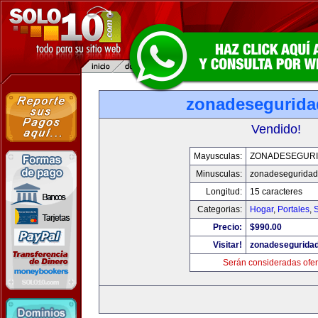
zonadesegurid
Vendido!
Mayusculas:
ZONADESEGUR
Minusculas:
zonadesegurida
Longitud:
15 caracteres
Categorias:
Hogar
,
Portales
,
Precio:
$990.00
Visitar!
zonadesegurida
Serán consideradas ofer